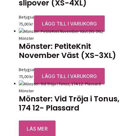
slipover (XS-4XL)
Betygsatt
0
av 5
LÄGG TILL I VARUKORG
75,00
kr
Mönster
Mönster: PetiteKnit
November Väst (XS-3XL)
Betygsatt
0
av 5
LÄGG TILL I VARUKORG
75,00
kr
Mönster
Mönster: Vid Tröja i Tonus,
174 12- Plassard
Betygsatt
0
av 5
LÄS MER