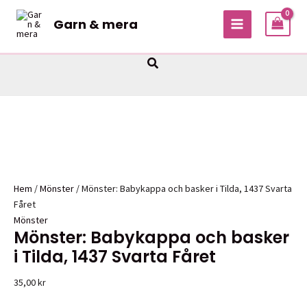
Hoppa
Garn & mera
till
MAIN
innehåll
MENU
Sök
Hem
/
Mönster
/ Mönster: Babykappa och basker i Tilda, 1437 Svarta
Fåret
Mönster
Mönster: Babykappa och basker
i Tilda, 1437 Svarta Fåret
35,00
kr