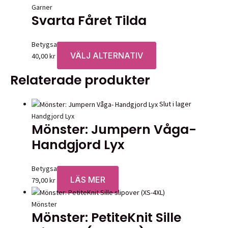
Garner
Svarta Fåret Tilda
Betygsatt
0
av 5
VÄLJ ALTERNATIV
Den
40,00
kr
här
Relaterade produkter
produkten
har
flera
Slut i lager
varianter.
Handgjord Lyx
Mönster: Jumpern Våga-
De
olika
Handgjord Lyx
alternativen
kan
Betygsatt
0
av 5
väljas
LÄS MER
79,00
kr
på
produktsidan
Mönster
Mönster: PetiteKnit Sille