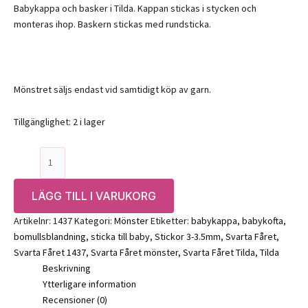
Babykappa och basker i Tilda. Kappan stickas i stycken och
monteras ihop. Baskern stickas med rundsticka.
Mönstret säljs endast vid samtidigt köp av garn.
Tillgänglighet:
2 i lager
Mönster:
Babykappa
och
LÄGG TILL I VARUKORG
basker
i
Artikelnr:
1437
Kategori:
Mönster
Etiketter:
babykappa
,
babykofta
,
Tilda,
bomullsblandning
,
sticka till baby
,
Stickor 3-3.5mm
,
Svarta Fåret
,
1437
Svarta Fåret 1437
,
Svarta Fåret mönster
,
Svarta Fåret Tilda
,
Tilda
Svarta
Beskrivning
Fåret
Ytterligare information
mängd
Recensioner (0)