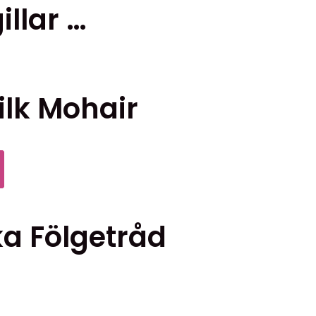
llar …
ilk Mohair
Den
här
produkten
a Fölgetråd
har
flera
varianter.
De
olika