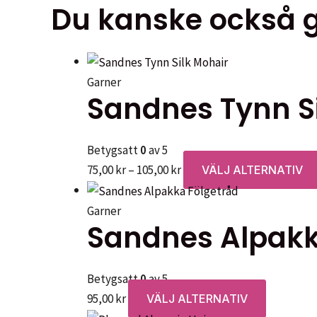
Du kanske också gi
Garner
Sandnes Tynn S
Betygsatt
0
av 5
Prisintervall:
75,00
kr
–
105,00
kr
VÄLJ ALTERNATIV
75,00 kr
till
Garner
Sandnes Alpakk
105,00 kr
Betygsatt
0
av 5
Den
95,00
kr
VÄLJ ALTERNATIV