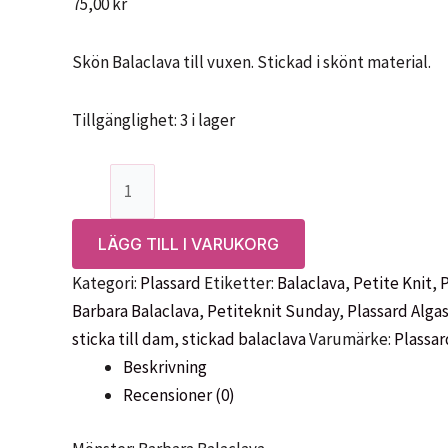
75,00
kr
Skön Balaclava till vuxen. Stickad i skönt material.
Tillgänglighet:
3 i lager
Mönster:
Barbara
Balaclava-
LÄGG TILL I VARUKORG
PetiteKnit
Kategori:
Plassard
Etiketter:
Balaclava
,
Petite Knit
,
P
mängd
Barbara Balaclava
,
Petiteknit Sunday
,
Plassard Alga
sticka till dam
,
stickad balaclava
Varumärke:
Plassar
Beskrivning
Recensioner (0)