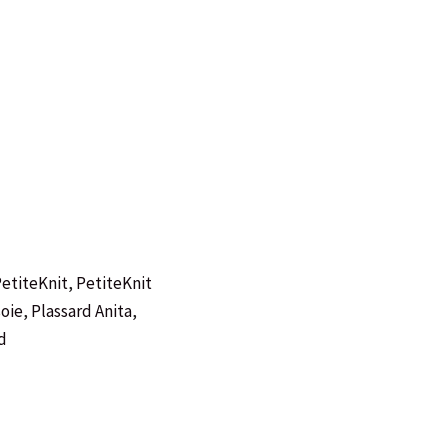
etiteKnit
,
PetiteKnit
soie
,
Plassard Anita
,
d