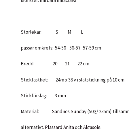
Mönster: Barbara Balaclava
Storlekar: S M L
passar omkrets: 54-56 56-57 57-59 cm
Bredd: 20 21 22 cm
Stickfasthet: 24m x 38 v i slätstickning på 10 cm
Stickförslag: 3 mm
Material:
Sandnes Sunday
(50g/ 235m) tillsa
alternativt.
Plassard Anita
och
Algasoie
.