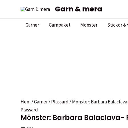
Hoppa
Garn & mera
Sale!
Sale!
till
innehåll
Garner
Garnpaket
Mönster
Stickor & 
Hem
/
Garner
/
Plassard
/ Mönster: Barbara Balaclava
Plassard
Mönster: Barbara Balaclava- P