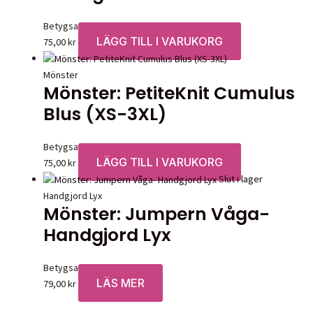
Betygsatt
0
av 5
LÄGG TILL I VARUKORG
75,00
kr
Mönster
Mönster: PetiteKnit Cumulus
Blus (XS-3XL)
Betygsatt
0
av 5
LÄGG TILL I VARUKORG
75,00
kr
Slut i lager
Handgjord Lyx
Mönster: Jumpern Våga-
Handgjord Lyx
Betygsatt
0
av 5
LÄS MER
79,00
kr