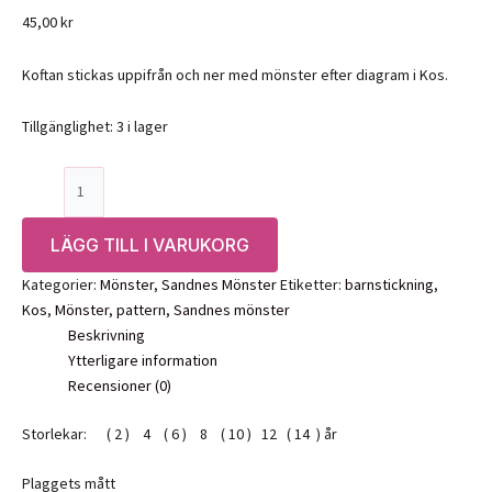
45,00
kr
Koftan stickas uppifrån och ner med mönster efter diagram i Kos.
Tillgänglighet:
3 i lager
Mönster:
Cornelia
Cardigan
LÄGG TILL I VARUKORG
Junior,
2408
Kategorier:
Mönster
,
Sandnes Mönster
Etiketter:
barnstickning
,
4-
Kos
,
Mönster
,
pattern
,
Sandnes mönster
Sandnes
Beskrivning
mängd
Ytterligare information
Recensioner (0)
Storlekar: ( 2 ) 4 ( 6 ) 8 ( 10 ) 12 ( 14 ) år
Plaggets mått