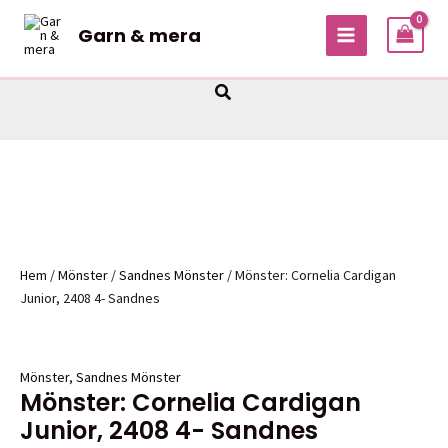
Hoppa
Garn & mera
Sale!
Sale!
till
MAIN
innehåll
MENU
Sök
Hem
/
Mönster
/
Sandnes Mönster
/ Mönster: Cornelia Cardigan
Junior, 2408 4- Sandnes
Mönster
,
Sandnes Mönster
Mönster: Cornelia Cardigan
Junior, 2408 4- Sandnes