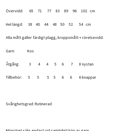
Övervidd: 65 71 77 83 89 96 102 cm
Hel längd: 38 40 44 48 50 52 54 cm
Alla mått gäller färdigt plagg, kroppsmått + rörelsevidd.
Garn: Kos
Åtgång: 3 4 4 5 6 7 8 nystan
Tillbehör: 5 5 5 5 6 6 6 knappar
Svårighetsgrad: Rutinerad
Mönstret säljs endast vid samtidigt köp av garn.