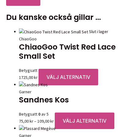
Du kanske också gillar …
Slut i lager
ChiaoGoo
ChiaoGoo Twist Red Lace
Small Set
Betygsatt
0
av 5
VÄLJ ALTERNATIV
Den
1725,00
kr
här
produkten
Garner
Sandnes Kos
har
flera
varianter.
Betygsatt
0
av 5
De
VÄLJ ALTERNATIV
Prisintervall:
Den
75,00
kr
–
109,00
kr
olika
75,00 kr
här
alternativen
till
produkten
Garner