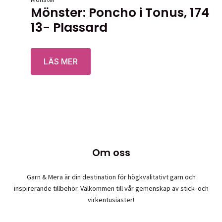
Mönster: Poncho i Tonus, 174
13- Plassard
Betygsatt
0
av 5
LÄS MER
Om oss
Garn & Mera är din destination för högkvalitativt garn och
inspirerande tillbehör. Välkommen till vår gemenskap av stick- och
virkentusiaster!