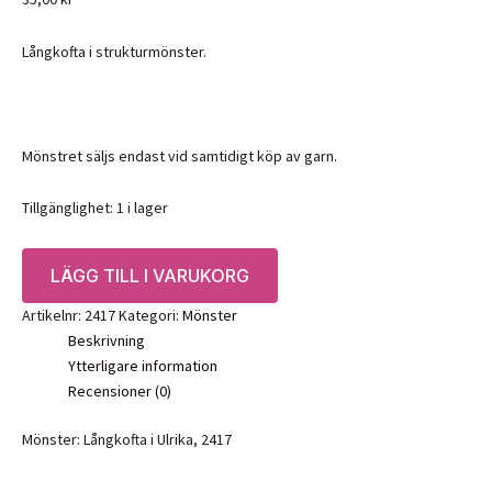
Långkofta i strukturmönster.
Mönstret säljs endast vid samtidigt köp av garn.
Tillgänglighet:
1 i lager
Mönster:
LÄGG TILL I VARUKORG
Långkofta
i
Artikelnr:
2417
Kategori:
Mönster
Ulrika,
Beskrivning
2417
Ytterligare information
Svarta
Recensioner (0)
Fåret
mängd
Mönster: Långkofta i Ulrika, 2417