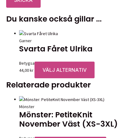
Du kanske också gillar …
Garner
Svarta Fåret Ulrika
Betygsatt
0
av 5
VÄLJ ALTERNATIV
Den
44,00
kr
här
Relaterade produkter
produkten
har
flera
varianter.
Mönster
Mönster: PetiteKnit
De
olika
November Väst (XS-3XL)
alternativen
kan