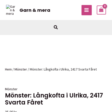
Hoppa
till
Garn & mera
MAIN
innehåll
MENU
Sök
Hem
/
Mönster
/ Mönster: Långkofta i Ulrika, 2417 Svarta Fåret
Mönster
Mönster: Långkofta i Ulrika, 2417
Svarta Fåret
35,00
kr