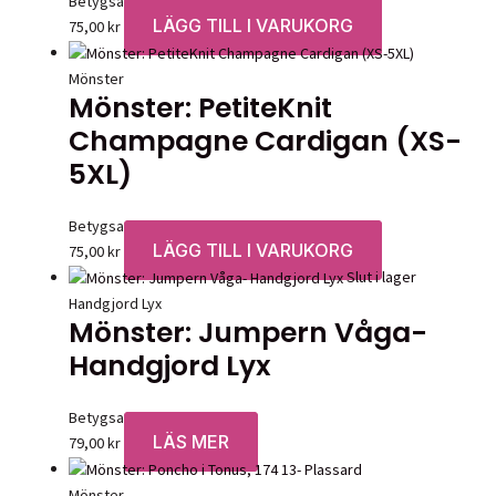
Betygsatt
0
av 5
väljas
LÄGG TILL I VARUKORG
75,00
kr
på
produktsidan
Mönster
Mönster: PetiteKnit
Champagne Cardigan (XS-
5XL)
Betygsatt
0
av 5
LÄGG TILL I VARUKORG
75,00
kr
Slut i lager
Handgjord Lyx
Mönster: Jumpern Våga-
Handgjord Lyx
Betygsatt
0
av 5
LÄS MER
79,00
kr
Mönster