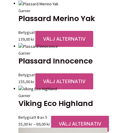
Garner
Plassard Merino Yak
Betygsatt
0
av 5
VÄLJ ALTERNATIV
Den
139,00
kr
här
produkten
Garner
Plassard Innocence
har
flera
varianter.
Betygsatt
0
av 5
De
VÄLJ ALTERNATIV
Den
155,00
kr
olika
här
alternativen
produkten
Garner
kan
Viking Eco Highland
har
väljas
flera
på
varianter.
Betygsatt
0
av 5
produktsidan
De
VÄLJ ALTERNATIV
Prisintervall:
Den
55,00
kr
–
69,00
kr
olika
55,00 kr
här