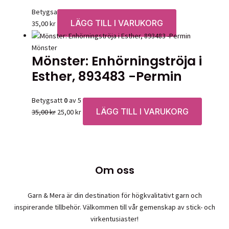
Betygsatt
0
av 5
LÄGG TILL I VARUKORG
35,00
kr
Mönster
Mönster: Enhörningströja i
Esther, 893483 -Permin
Betygsatt
0
av 5
LÄGG TILL I VARUKORG
Det
Det
35,00
kr
25,00
kr
ursprungliga
nuvarande
priset
priset
var:
är:
35,00 kr.
25,00 kr.
Om oss
Garn & Mera är din destination för högkvalitativt garn och
inspirerande tillbehör. Välkommen till vår gemenskap av stick- och
virkentusiaster!