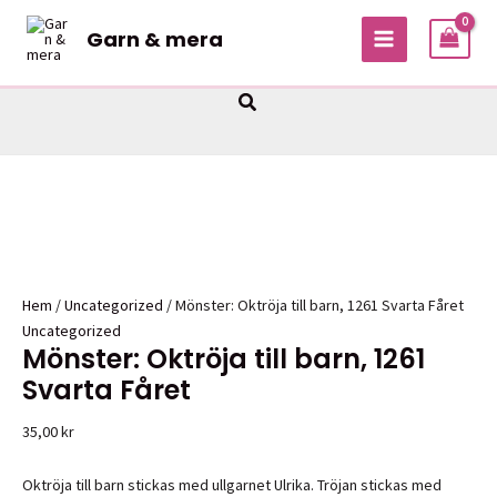
Hoppa
Garn & mera
Sale!
Sale!
Sale!
Sale!
till
MAIN
innehåll
MENU
Sök
Hem
/
Uncategorized
/ Mönster: Oktröja till barn, 1261 Svarta Fåret
Uncategorized
Mönster: Oktröja till barn, 1261
Svarta Fåret
35,00
kr
Oktröja till barn stickas med ullgarnet Ulrika. Tröjan stickas med