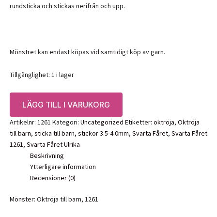
rundsticka och stickas nerifrån och upp.
Mönstret kan endast köpas vid samtidigt köp av garn.
Tillgänglighet:
1 i lager
Mönster:
LÄGG TILL I VARUKORG
Oktröja
till
Artikelnr:
1261
Kategori:
Uncategorized
Etiketter:
oktröja
,
Oktröja
barn,
till barn
,
sticka till barn
,
stickor 3.5-4.0mm
,
Svarta Fåret
,
Svarta Fåret
1261
1261
,
Svarta Fåret Ulrika
Svarta
Beskrivning
Fåret
Ytterligare information
mängd
Recensioner (0)
Mönster: Oktröja till barn, 1261