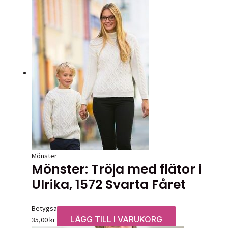
flera
varianter.
De
olika
alternativen
kan
väljas
på
produktsidan
Mönster
Mönster: Tröja med flätor i
Ulrika, 1572 Svarta Fåret
Betygsatt
0
av 5
LÄGG TILL I VARUKORG
35,00
kr