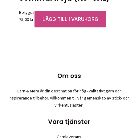
Betygsatt
0
av 5
LÄGG TILL I VARUKORG
75,00
kr
Om oss
Garn & Mera är din destination för högkvalitativt garn och
inspirerande tillbehör. Välkommen till vår gemenskap av stick- och
virkentusiaster!
Våra tjänster
Garnleverans