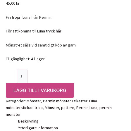
45,00
kr
Fin tröja i Luna från Permin.
För att komma till Luna tryck
här
Mönstret säljs vid samtidigt köp av garn.
Tillgänglighet:
4 i lager
Mönster:
Strukturstickad
tröja
LÄGG TILL I VARUKORG
i
Luna,
Kategorier:
Mönster
,
Permin mönster
Etiketter:
Luna
899049-
mönsterstickad tröja
,
Mönster
,
pattern
,
Permin Luna
,
permin
Permin
mönster
mängd
Beskrivning
Ytterligare information