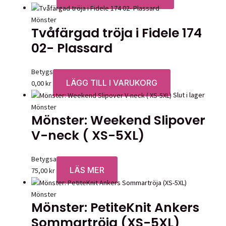
produktsidan
Mönster
Tvåfärgad tröja i Fidele 174
02- Plassard
Betygsatt
0
av 5
LÄGG TILL I VARUKORG
0,00
kr
Slut i lager
Mönster
Mönster: Weekend Slipover
V-neck ( XS-5XL)
Betygsatt
0
av 5
LÄS MER
75,00
kr
Mönster
Mönster: PetiteKnit Ankers
Sommartröja (XS-5XL)