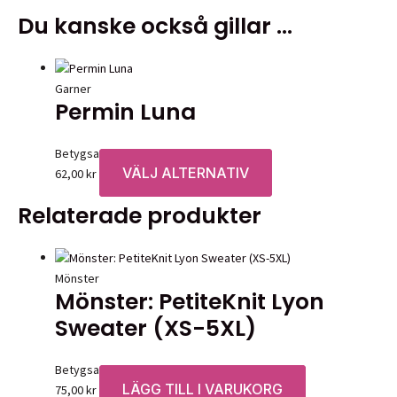
Du kanske också gillar …
Garner
Permin Luna
Betygsatt
0
av 5
VÄLJ ALTERNATIV
Den
62,00
kr
här
Relaterade produkter
produkten
har
flera
varianter.
Mönster
Mönster: PetiteKnit Lyon
De
olika
Sweater (XS-5XL)
alternativen
kan
Betygsatt
0
av 5
väljas
LÄGG TILL I VARUKORG
75,00
kr
på