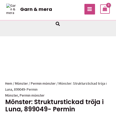
Hoppa
Garn & mera
till
MAIN
innehåll
MENU
Sök
Hem
/
Mönster
/
Permin mönster
/ Mönster: Strukturstickad tröja i
Luna, 899049- Permin
Mönster
,
Permin mönster
Mönster: Strukturstickad tröja i
Luna, 899049- Permin