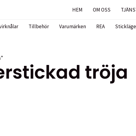
HEM
OM OSS
TJÄNS
virknålar
Tillbehör
Varumärken
REA
Stickläge
a”
rstickad tröja