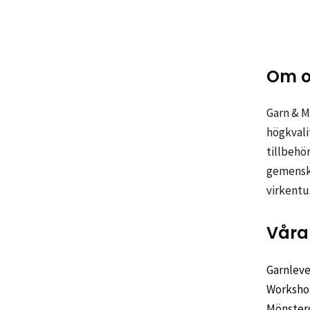
Om o
Garn & Me
högkvali
tillbehör
gemenska
virkentu
Våra 
Garnleve
Worksho
Mönster