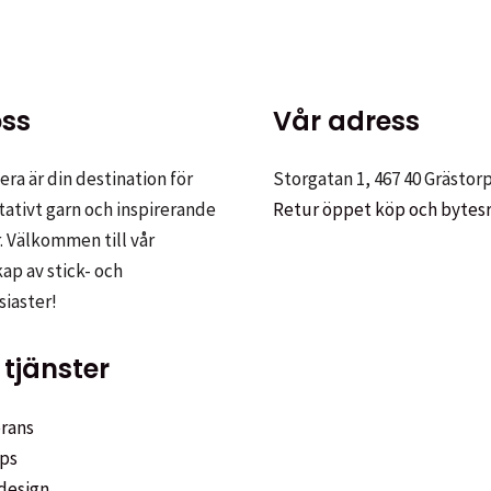
ss
Vår adress
ra är din destination för
Storgatan 1, 467 40 Grästor
tativt garn och inspirerande
Retur öppet köp och bytes
. Välkommen till vår
p av stick- och
siaster!
tjänster
rans
ps
design