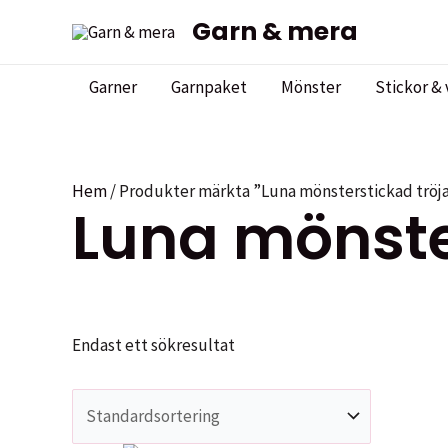
Hoppa
Garn & mera
till
innehåll
Garner
Garnpaket
Mönster
Stickor & 
Hem
/ Produkter märkta ”Luna mönsterstickad tröj
Luna mönste
Endast ett sökresultat