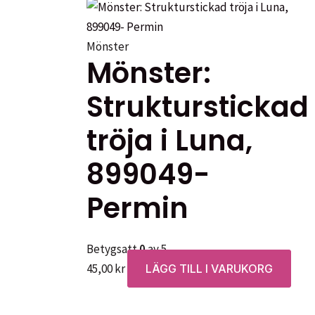
Mönster
Mönster:
Strukturstickad
tröja i Luna,
899049-
Permin
Betygsatt
0
av 5
45,00
kr
LÄGG TILL I VARUKORG