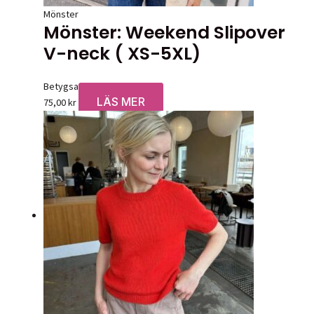
Mönster
Mönster: Weekend Slipover
V-neck ( XS-5XL)
Betygsatt
0
av 5
LÄS MER
75,00
kr