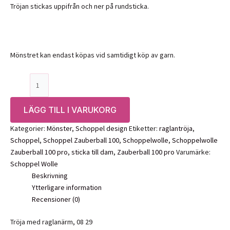
Tröjan stickas uppifrån och ner på rundsticka.
Mönstret kan endast köpas vid samtidigt köp av garn.
Mönster:
Tröja
med
LÄGG TILL I VARUKORG
raglanärm,
08
Kategorier:
Mönster
,
Schoppel design
Etiketter:
raglantröja
,
29
Schoppel
,
Schoppel Zauberball 100
,
Schoppelwolle
,
Schoppelwolle
Schoppel
Zauberball 100 pro
,
sticka till dam
,
Zauberball 100 pro
Varumärke:
mängd
Schoppel Wolle
Beskrivning
Ytterligare information
Recensioner (0)
Tröja med raglanärm, 08 29