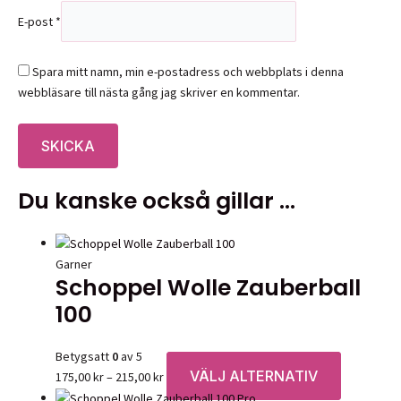
E-post
*
Spara mitt namn, min e-postadress och webbplats i denna
webbläsare till nästa gång jag skriver en kommentar.
Du kanske också gillar …
Garner
Schoppel Wolle Zauberball
100
Betygsatt
0
av 5
VÄLJ ALTERNATIV
Prisintervall:
Den
175,00
kr
–
215,00
kr
175,00 kr
här