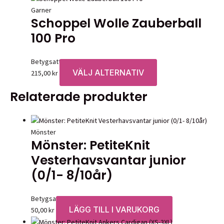
till
produkten
Garner
Schoppel Wolle Zauberball
215,00 kr
har
flera
100 Pro
varianter.
De
Betygsatt
0
av 5
olika
VÄLJ ALTERNATIV
Den
215,00
kr
alternative
här
kan
Relaterade produkter
produkten
väljas
har
på
flera
produktsid
varianter.
Mönster
Mönster: PetiteKnit
De
olika
Vesterhavsvantar junior
alternativen
(0/1- 8/10år)
kan
väljas
Betygsatt
0
av 5
på
LÄGG TILL I VARUKORG
50,00
kr
produktsidan