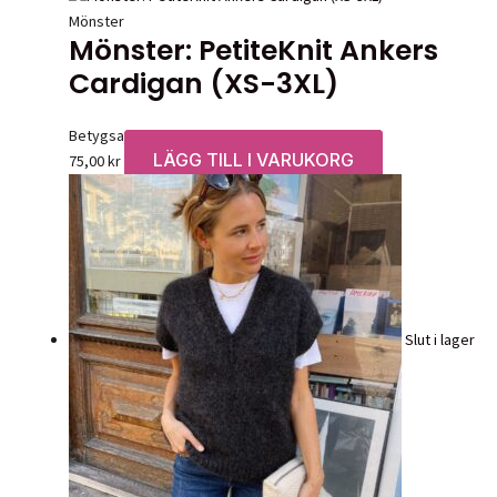
Mönster
Mönster: PetiteKnit Ankers
Cardigan (XS-3XL)
Betygsatt
0
av 5
LÄGG TILL I VARUKORG
75,00
kr
Slut i lager