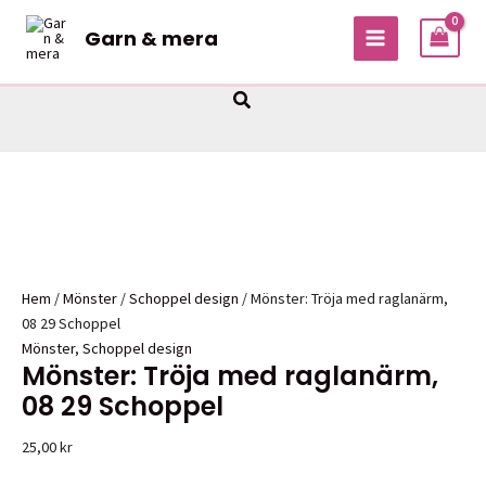
Hoppa
Garn & mera
Sale!
Sale!
till
MAIN
innehåll
MENU
Sök
Hem
/
Mönster
/
Schoppel design
/ Mönster: Tröja med raglanärm,
08 29 Schoppel
Mönster
,
Schoppel design
Mönster: Tröja med raglanärm,
08 29 Schoppel
25,00
kr