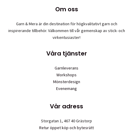
olika
Om oss
alternativen
kan
väljas
Garn & Mera är din destination för högkvalitativt garn och
på
inspirerande tillbehör. Välkommen till vår gemenskap av stick- och
produktsidan
virkentusiaster!
Våra tjänster
Garnleverans
Workshops
Mönsterdesign
Evenemang
Vår adress
Storgatan 1, 467 40 Grästorp
Retur öppet köp och bytesrätt