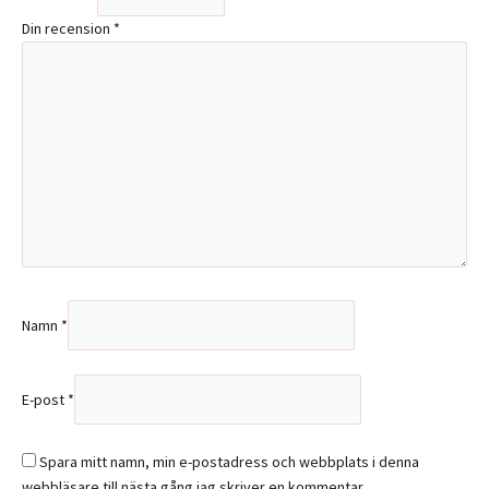
Din recension
*
Namn
*
E-post
*
Spara mitt namn, min e-postadress och webbplats i denna
webbläsare till nästa gång jag skriver en kommentar.