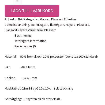
Nayara
mängd
LÄGG TILL I VARUKORG
Artikelnr:
N/A
Kategorier:
Garner
,
Plassard
Etiketter:
bomullsblandning
,
Bomullsgarn
,
flamégarn
,
Nayara
,
Plassard
,
Plassard Nayara
Varumärke:
Plassard
Beskrivning
Ytterligare information
Recensioner (0)
Material: 90% bomull och 10% polyester (Oekotex 100 standard)
Vikt: 50g/ 165m
Stickor: 3,5-4,0 mm
Masktäthet: 21m 34 v på 10 x 10 cm i slätstickning
Garnåtgång: 6-7 nystan till en storlek 40.