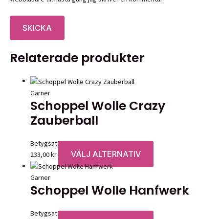
Relaterade produkter
Garner
Schoppel Wolle Crazy
Zauberball
Betygsatt
0
av 5
VÄLJ ALTERNATIV
Den
233,00
kr
här
produkten
Garner
Schoppel Wolle Hanfwerk
har
flera
varianter.
Betygsatt
0
av 5