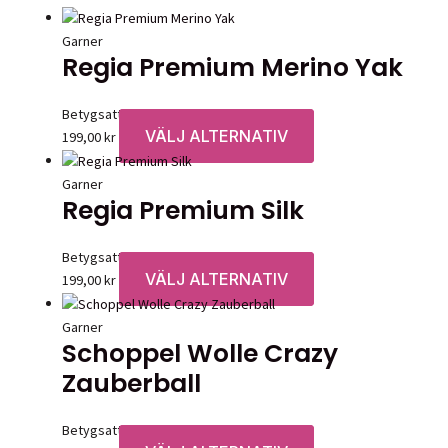
Garner
Regia Premium Merino Yak
Betygsatt
0
av 5
VÄLJ ALTERNATIV
Den
199,00
kr
här
produkten
Garner
Regia Premium Silk
har
flera
varianter.
Betygsatt
0
av 5
De
VÄLJ ALTERNATIV
Den
199,00
kr
olika
här
alternativen
produkten
Garner
kan
Schoppel Wolle Crazy
har
väljas
flera
Zauberball
på
varianter.
produktsidan
De
Betygsatt
0
av 5
olika