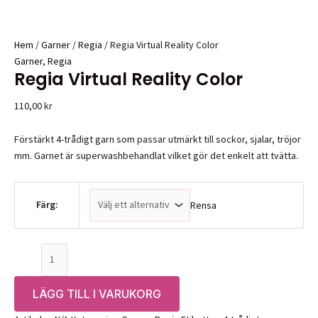
Hem
/
Garner
/
Regia
/ Regia Virtual Reality Color
Garner
,
Regia
Regia Virtual Reality Color
110,00
kr
Förstärkt 4-trådigt garn som passar utmärkt till sockor, sjalar, tröjor
mm. Garnet är superwashbehandlat vilket gör det enkelt att tvätta.
Färg:
Rensa
Regia
Virtual
Reality
LÄGG TILL I VARUKORG
Color
mängd