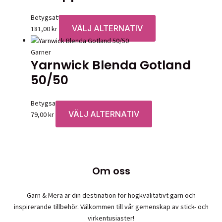
väljas
flera
på
varianter.
Betygsatt
0
av 5
produktsidan
De
VÄLJ ALTERNATIV
Den
181,00
kr
olika
här
alternativen
produkten
Garner
kan
Yarnwick Blenda Gotland
har
väljas
flera
50/50
på
varianter.
produktsidan
De
Betygsatt
0
av 5
olika
VÄLJ ALTERNATIV
Den
79,00
kr
alternativen
här
kan
produkten
väljas
har
på
flera
produktsidan
Om oss
varianter.
De
olika
Garn & Mera är din destination för högkvalitativt garn och
alternativen
inspirerande tillbehör. Välkommen till vår gemenskap av stick- och
kan
virkentusiaster!