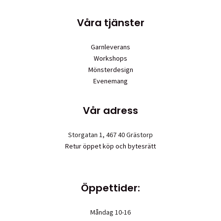
väljas
på
Våra tjänster
produktsidan
Garnleverans
Workshops
Mönsterdesign
Evenemang
Vår adress
Storgatan 1, 467 40 Grästorp
Retur öppet köp och bytesrätt
Öppettider:
Måndag 10-16