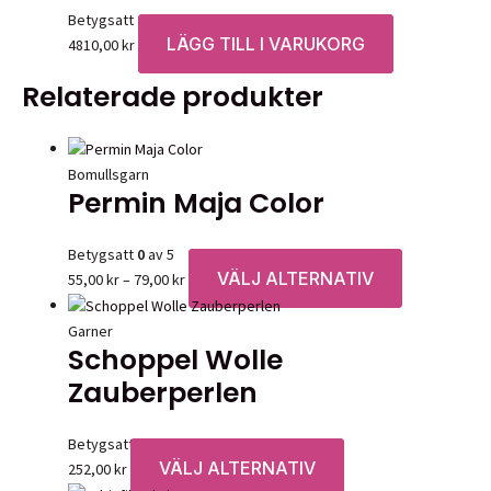
Betygsatt
0
av 5
LÄGG TILL I VARUKORG
4810,00
kr
Relaterade produkter
Bomullsgarn
Permin Maja Color
Betygsatt
0
av 5
VÄLJ ALTERNATIV
Prisintervall:
Den
55,00
kr
–
79,00
kr
55,00 kr
här
till
produkten
Garner
Schoppel Wolle
79,00 kr
har
flera
Zauberperlen
varianter.
De
Betygsatt
0
av 5
olika
VÄLJ ALTERNATIV
Den
252,00
kr
alternativen