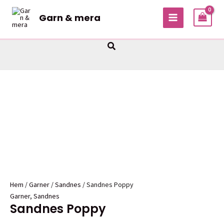
Hoppa
Garn & mera
Sale!
Sale!
Sale!
Sale!
till
MAIN
innehåll
MENU
Sök
Hem
/
Garner
/
Sandnes
/ Sandnes Poppy
Garner
,
Sandnes
Sandnes Poppy