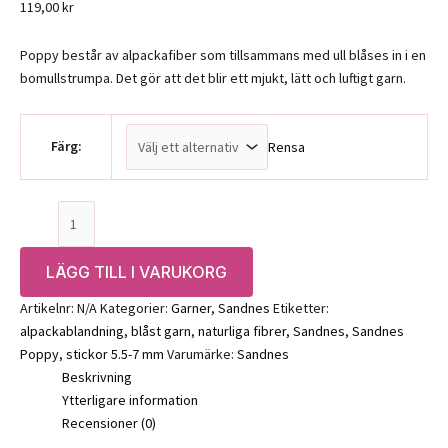
119,00
kr
Poppy består av alpackafiber som tillsammans med ull blåses in i en
bomullstrumpa. Det gör att det blir ett mjukt, lätt och luftigt garn.
Färg:
Rensa
Sandnes
Poppy
mängd
LÄGG TILL I VARUKORG
Artikelnr:
N/A
Kategorier:
Garner
,
Sandnes
Etiketter:
alpackablandning
,
blåst garn
,
naturliga fibrer
,
Sandnes
,
Sandnes
Poppy
,
stickor 5.5-7 mm
Varumärke:
Sandnes
Beskrivning
Ytterligare information
Recensioner (0)