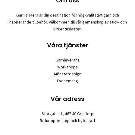
Om oss
alternativen
kan
väljas
Garn & Mera är din destination för högkvalitativt garn och
på
inspirerande tillbehör. Välkommen till vår gemenskap av stick- och
produktsidan
virkentusiaster!
Våra tjänster
Garnleverans
Workshops
Mönsterdesign
Evenemang
Vår adress
Storgatan 1, 467 40 Grästorp
Retur öppet köp och bytesrätt