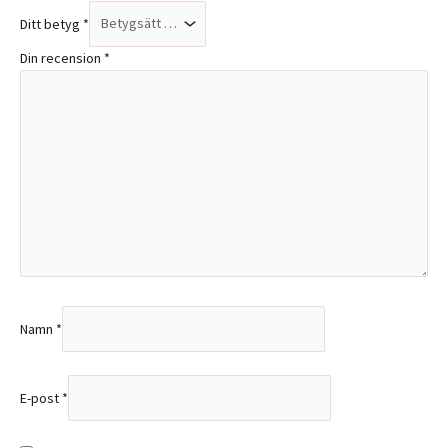
Ditt betyg
*
Din recension
*
Namn
*
E-post
*