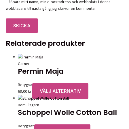
Spara mitt namn, min e-postadress och webbplats i denna
webbläsare till nästa gång jag skriver en kommentar.
Relaterade produkter
Garner
Permin Maja
Betygsatt
0
av 5
VÄLJ ALTERNATIV
Den
69,00
kr
här
produkten
Bomullsgarn
Schoppel Wolle Cotton Ball
har
flera
varianter.
Betygsatt
0
av 5