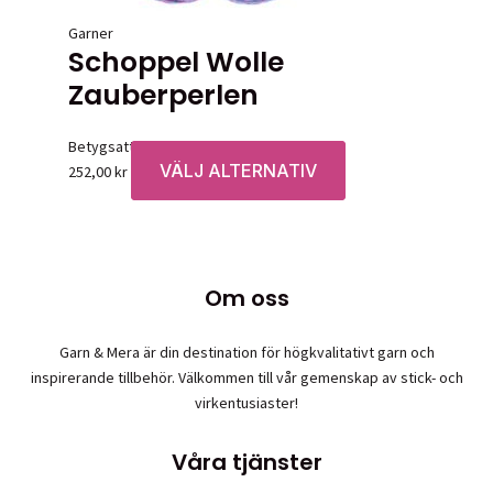
Garner
Schoppel Wolle
Zauberperlen
Betygsatt
0
av 5
VÄLJ ALTERNATIV
Den
252,00
kr
här
produkten
har
flera
Om oss
varianter.
De
olika
Garn & Mera är din destination för högkvalitativt garn och
alternativen
inspirerande tillbehör. Välkommen till vår gemenskap av stick- och
kan
virkentusiaster!
väljas
på
Våra tjänster
produktsidan