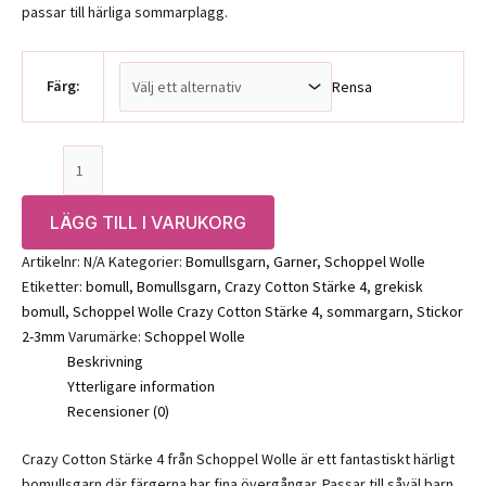
passar till härliga sommarplagg.
Färg:
Rensa
Schoppel
Wolle
Crazy
LÄGG TILL I VARUKORG
Cotton
Stärke
Artikelnr:
N/A
Kategorier:
Bomullsgarn
,
Garner
,
Schoppel Wolle
4
Etiketter:
bomull
,
Bomullsgarn
,
Crazy Cotton Stärke 4
,
grekisk
mängd
bomull
,
Schoppel Wolle Crazy Cotton Stärke 4
,
sommargarn
,
Stickor
2-3mm
Varumärke:
Schoppel Wolle
Beskrivning
Ytterligare information
Recensioner (0)
Crazy Cotton Stärke 4 från Schoppel Wolle är ett fantastiskt härligt
bomullsgarn där färgerna har fina övergångar. Passar till såväl barn