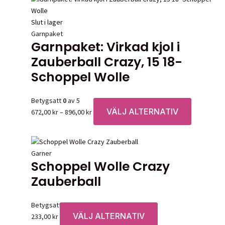
Slut i lager
Garnpaket
Garnpaket: Virkad kjol i
Zauberball Crazy, 15 18-
Schoppel Wolle
Betygsatt
0
av 5
VÄLJ ALTERNATIV
Prisintervall:
Den
672,00
kr
–
896,00
kr
672,00 kr
här
till
produkten
896,00 kr
har
Garner
flera
Schoppel Wolle Crazy
varianter.
Zauberball
De
olika
alternative
Betygsatt
0
av 5
kan
VÄLJ ALTERNATIV
Den
233,00
kr