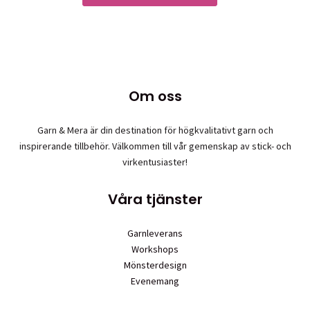
väljas
här
på
produkten
produktsid
har
flera
varianter.
De
Om oss
olika
alternativen
Garn & Mera är din destination för högkvalitativt garn och
kan
inspirerande tillbehör. Välkommen till vår gemenskap av stick- och
väljas
virkentusiaster!
på
produktsidan
Våra tjänster
Garnleverans
Workshops
Mönsterdesign
Evenemang