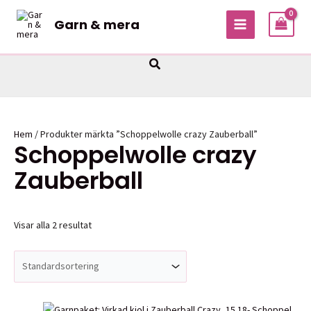
Hoppa
Garn & mera
till
MAIN
innehåll
MENU
Sök
Hem
/ Produkter märkta ”Schoppelwolle crazy Zauberball”
Schoppelwolle crazy
Zauberball
Visar alla 2 resultat