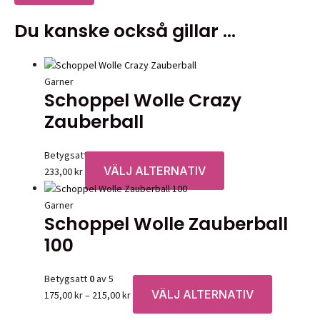
Du kanske också gillar …
Garner
Schoppel Wolle Crazy
Zauberball
Betygsatt
0
av 5
VÄLJ ALTERNATIV
Den
233,00
kr
här
produkten
Garner
Schoppel Wolle Zauberball
har
flera
100
varianter.
De
Betygsatt
0
av 5
olika
VÄLJ ALTERNATIV
Prisintervall:
Den
175,00
kr
–
215,00
kr
alternativen
175,00 kr
här
kan