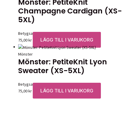
Mönster: PetiteKnit
Champagne Cardigan (XS-
5XL)
Betygsatt
0
av 5
LÄGG TILL I VARUKORG
75,00
kr
Mönster
Mönster: PetiteKnit Lyon
Sweater (XS-5XL)
Betygsatt
0
av 5
LÄGG TILL I VARUKORG
75,00
kr