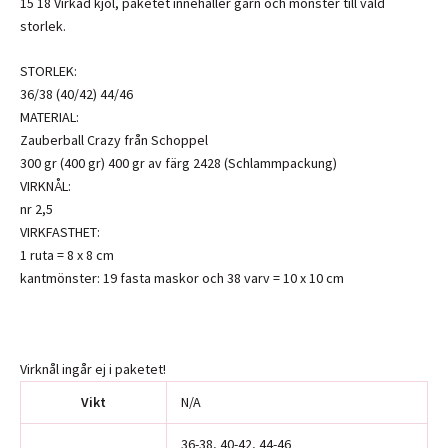
15 18 Virkad kjol, paketet innehåller garn och mönster till vald
storlek.
STORLEK:
36/38 (40/42) 44/46
MATERIAL:
Zauberball Crazy från Schoppel
300 gr (400 gr) 400 gr av färg 2428 (Schlammpackung)
VIRKNÅL:
nr 2,5
VIRKFASTHET:
1 ruta = 8 x 8 cm
kantmönster: 19 fasta maskor och 38 varv = 10 x 10 cm
Virknål ingår ej i paketet!
Vikt
N/A
36-38, 40-42, 44-46