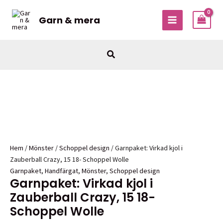
Hoppa
Sale!
Sale!
till
Garn & mera
MAIN
innehåll
MENU
Sök
Hem
/
Mönster
/
Schoppel design
/ Garnpaket: Virkad kjol i
Zauberball Crazy, 15 18- Schoppel Wolle
Garnpaket
,
Handfärgat
,
Mönster
,
Schoppel design
Garnpaket: Virkad kjol i
Zauberball Crazy, 15 18-
Schoppel Wolle