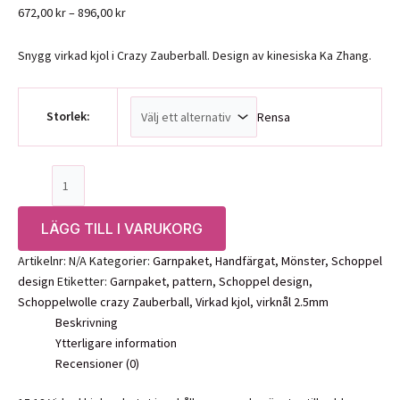
Prisintervall:
672,00
kr
–
896,00
kr
672,00 kr
till
Snygg virkad kjol i Crazy Zauberball. Design av kinesiska Ka Zhang.
896,00 kr
Storlek:
Rensa
Garnpaket:
Virkad
kjol
LÄGG TILL I VARUKORG
i
Zauberball
Artikelnr:
N/A
Kategorier:
Garnpaket
,
Handfärgat
,
Mönster
,
Schoppel
Crazy,
design
Etiketter:
Garnpaket
,
pattern
,
Schoppel design
,
15
Schoppelwolle crazy Zauberball
,
Virkad kjol
,
virknål 2.5mm
18-
Beskrivning
Schoppel
Ytterligare information
Wolle
Recensioner (0)
mängd