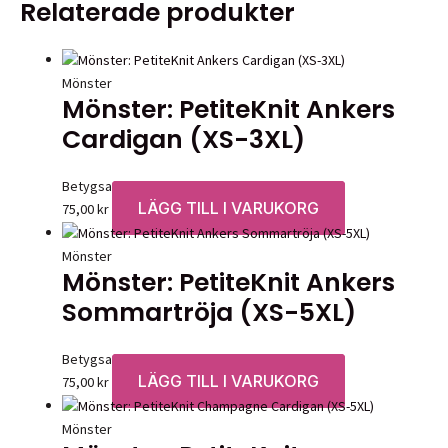
Relaterade produkter
till
produkten
väljas
215,00 kr
har
på
flera
produktsidan
varianter.
Mönster
Mönster: PetiteKnit Ankers
De
olika
Cardigan (XS-3XL)
alternative
kan
Betygsatt
0
av 5
väljas
LÄGG TILL I VARUKORG
75,00
kr
på
produktsid
Mönster
Mönster: PetiteKnit Ankers
Sommartröja (XS-5XL)
Betygsatt
0
av 5
LÄGG TILL I VARUKORG
75,00
kr
Mönster