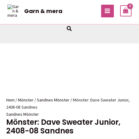
Hoppa
Garn & mera
Sale!
Sale!
till
MAIN
innehåll
MENU
Sök
Hem
/
Mönster
/
Sandnes Mönster
/ Mönster: Dave Sweater Junior,
2408-08 Sandnes
Sandnes Mönster
Mönster: Dave Sweater Junior,
2408-08 Sandnes