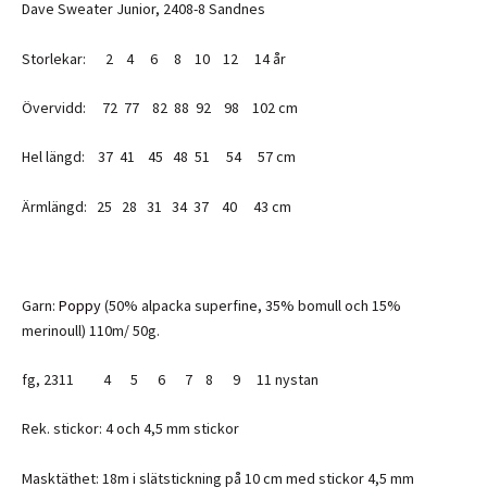
Dave Sweater Junior, 2408-8 Sandnes
Storlekar: 2 4 6 8 10 12 14 år
Övervidd: 72 77 82 88 92 98 102 cm
Hel längd: 37 41 45 48 51 54 57 cm
Ärmlängd: 25 28 31 34 37 40 43 cm
Garn:
Poppy
(50% alpacka superfine, 35% bomull och 15%
merinoull) 110m/ 50g.
fg, 2311 4 5 6 7 8 9 11 nystan
Rek. stickor: 4 och 4,5 mm stickor
Masktäthet: 18m i slätstickning på 10 cm med stickor 4,5 mm