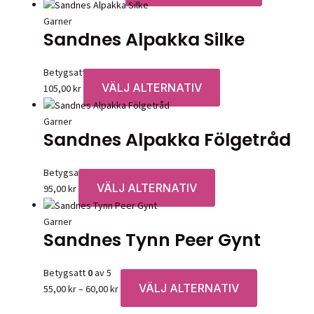
75,00 kr
här
på
till
produkten
Garner
produktsidan
Sandnes Alpakka Silke
105,00 kr
har
flera
varianter.
Betygsatt
0
av 5
De
VÄLJ ALTERNATIV
Den
105,00
kr
olika
här
alternativen
produkten
Garner
kan
Sandnes Alpakka Fölgetråd
har
väljas
flera
på
varianter.
Betygsatt
0
av 5
produktsida
De
VÄLJ ALTERNATIV
Den
95,00
kr
olika
här
alternativen
produkten
Garner
kan
Sandnes Tynn Peer Gynt
har
väljas
flera
på
varianter.
Betygsatt
0
av 5
produktsidan
De
VÄLJ ALTERNATIV
Prisintervall:
Den
55,00
kr
–
60,00
kr
olika
55,00 kr
här