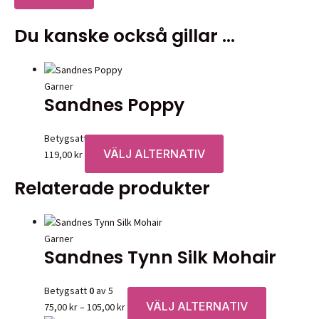
Du kanske också gillar …
Garner
Sandnes Poppy
Betygsatt
0
av 5
VÄLJ ALTERNATIV
Den
119,00
kr
här
Relaterade produkter
produkten
har
flera
varianter.
Garner
Sandnes Tynn Silk Mohair
De
olika
alternativen
Betygsatt
0
av 5
kan
VÄLJ ALTERNATIV
Prisintervall:
Den
75,00
kr
–
105,00
kr
väljas