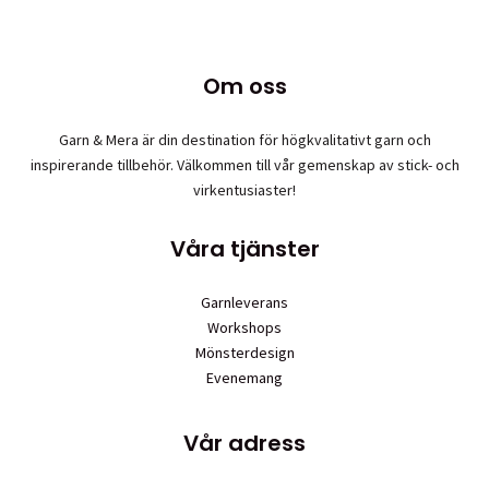
alternativen
till
produkten
kan
60,00 kr
har
väljas
flera
på
Om oss
varianter.
produktsidan
De
olika
Garn & Mera är din destination för högkvalitativt garn och
alternativen
inspirerande tillbehör. Välkommen till vår gemenskap av stick- och
kan
virkentusiaster!
väljas
på
Våra tjänster
produktsidan
Garnleverans
Workshops
Mönsterdesign
Evenemang
Vår adress