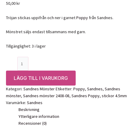
50,00
kr
Tröjan stickas uppifrån och ner i garnet
Poppy
från Sandnes.
Mönstret säljs endast tillsammans med garn.
Tillgänglighet:
3 i lager
Mönster:
Dave
Sweater
LÄGG TILL I VARUKORG
Junior,
2408-
Kategori:
Sandnes Mönster
Etiketter:
Poppy
,
Sandnes
,
Sandnes
08
mönster
,
Sandnes mönster 2408-08
,
Sandnes Poppy
,
stickor 4.5mm
Sandnes
Varumärke:
Sandnes
mängd
Beskrivning
Ytterligare information
Recensioner (0)