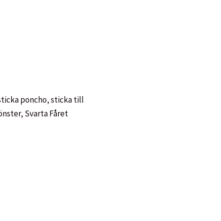
sticka poncho
,
sticka till
önster
,
Svarta Fåret