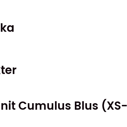
ika
ter
n
Knit Cumulus Blus (XS
ven