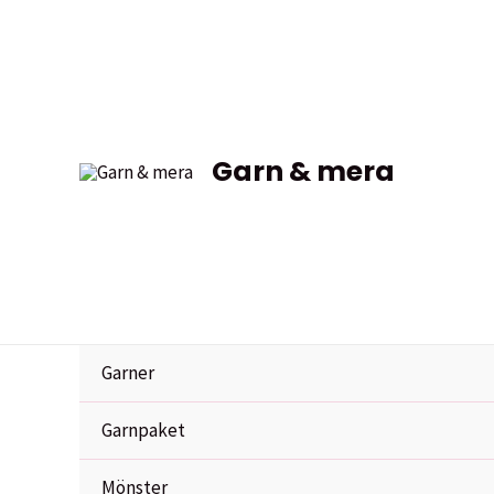
Hoppa
till
innehåll
Garn & mera
Garner
Garnpaket
Mönster