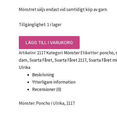
Mönstret säljs endast vid samtidigt köp av garn.
Tillgänglighet:
1 i lager
Mönster:
LÄGG TILL I VARUKORG
Poncho
Artikelnr:
2117
Kategori:
Mönster
Etiketter:
poncho
,
i
dam
,
Svarta Fåret
,
Svarta Fåret 2117
,
Svarta Fåret m
Ulrika,
Ulrika
2117
Beskrivning
Svarta
Ytterligare information
Fåret
Recensioner (0)
mängd
Mönster: Poncho i Ulrika, 2117