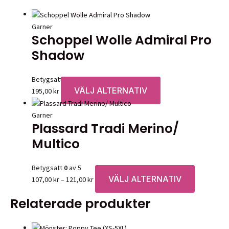
Garner
Schoppel Wolle Admiral Pro
Shadow
Betygsatt
0
av 5
VÄLJ ALTERNATIV
Den
195,00
kr
här
produkten
Garner
Plassard Tradi Merino/
har
flera
Multico
varianter.
De
Betygsatt
0
av 5
olika
VÄLJ ALTERNATIV
Prisintervall:
Den
107,00
kr
–
121,00
kr
alternativen
107,00 kr
här
kan
Relaterade produkter
till
produkten
väljas
121,00 kr
har
på
flera