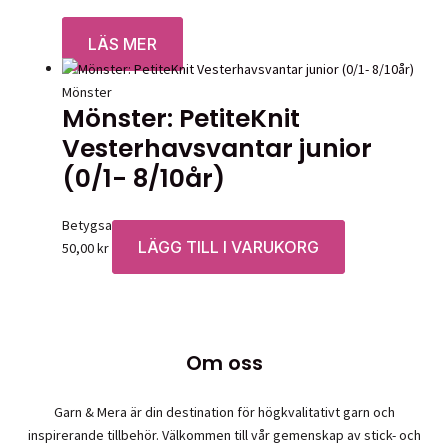
Betygsatt
0
av 5
LÄS MER
Mönster
Mönster: PetiteKnit
Vesterhavsvantar junior
(0/1- 8/10år)
Betygsatt
0
av 5
LÄGG TILL I VARUKORG
50,00
kr
Om oss
Garn & Mera är din destination för högkvalitativt garn och
inspirerande tillbehör. Välkommen till vår gemenskap av stick- och