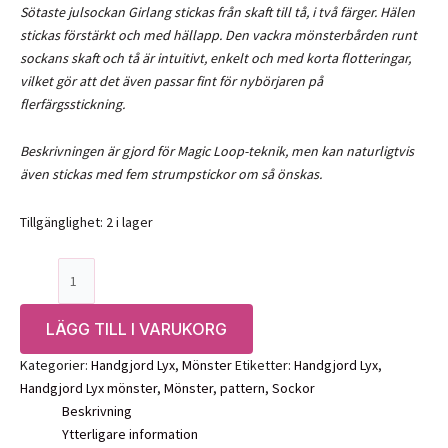
Sötaste julsockan Girlang stickas från skaft till tå, i två färger. Hälen
stickas förstärkt och med hällapp. Den vackra mönsterbården runt
sockans skaft och tå är intuitivt, enkelt och med korta flotteringar,
vilket gör att det även passar fint för nybörjaren på
flerfärgsstickning.
Beskrivningen är gjord för Magic Loop-teknik, men kan naturligtvis
även stickas med fem strumpstickor om så önskas.
Tillgänglighet:
2 i lager
Mönster:
Sockan
Girlang-
LÄGG TILL I VARUKORG
Handgjord
Lyx
Kategorier:
Handgjord Lyx
,
Mönster
Etiketter:
Handgjord Lyx
,
mängd
Handgjord Lyx mönster
,
Mönster
,
pattern
,
Sockor
Beskrivning
Ytterligare information