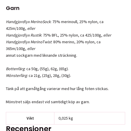
Garn
Handgjordlyx MerinoSock
: 75% merinoull, 25% nylon, ca
425m/100g,
eller
Handgjordlyx Rustik
: 75% BFL, 25% nylon, ca 425/100g,
eller
Handgjordlyx MerinoTwist
: 80% merino, 20% nylon, ca
365m/100g,
eller
annat sockgarn med liknande sträckning.
Bottenfärg
: ca 50g, (55g), 62g, (65g).
Mönsterfärg
: ca 21g, (25g), 28g, (30g).
Tänk på att garnåtgång varierar med hur lång foten stickas.
Mönstret säljs endast vid samtidigt köp av garn.
Vikt
0,025 kg
Recensioner