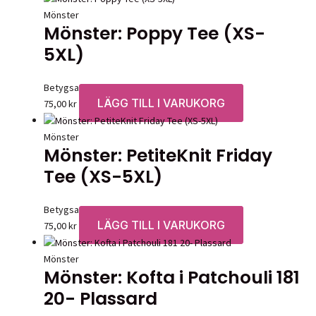
produktsidan
varianter.
Mönster
Mönster: Poppy Tee (XS-
De
olika
5XL)
alternative
kan
Betygsatt
0
av 5
väljas
LÄGG TILL I VARUKORG
75,00
kr
på
produktsid
Mönster
Mönster: PetiteKnit Friday
Tee (XS-5XL)
Betygsatt
0
av 5
LÄGG TILL I VARUKORG
75,00
kr
Mönster
Mönster: Kofta i Patchouli 181
20- Plassard