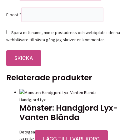
E-post
*
Spara mitt namn, min e-postadress och webbplats i denna
webbläsare till nästa gång jag skriver en kommentar.
Relaterade produkter
Handgjord Lyx
Mönster: Handgjord Lyx-
Vanten Blända
Betygsatt
0
av 5
LÄGG TILL I VARUKORG
69,00
kr