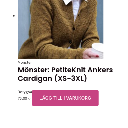
Mönster
Mönster: PetiteKnit Ankers
Cardigan (XS-3XL)
Betygsatt
0
av 5
LÄGG TILL I VARUKORG
75,00
kr