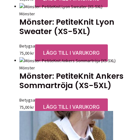
Mönster
Mönster: PetiteKnit Lyon
Sweater (XS-5XL)
Betygsatt
0
av 5
LÄGG TILL I VARUKORG
75,00
kr
Mönster
Mönster: PetiteKnit Ankers
Sommartröja (XS-5XL)
Betygsatt
0
av 5
LÄGG TILL I VARUKORG
75,00
kr