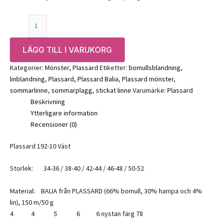
Mönster:
Väst
i
LÄGG TILL I VARUKORG
Balia,
192
Kategorier:
Mönster
,
Plassard
Etiketter:
bomullsblandning
,
10
linblandning
,
Plassard
,
Plassard Balia
,
Plassard mönster
,
Plassard
sommarlinne
,
sommarplagg
,
stickat linne
Varumärke:
Plassard
mängd
Beskrivning
Ytterligare information
Recensioner (0)
Plassard 192-10 Väst
Storlek: 34-36 / 38-40 / 42-44 / 46-48 / 50-52
Material: BALIA från PLASSARD (66% bomull, 30% hampa och 4%
lin), 150 m/50 g
4 4 5 6 6 nystan färg 78